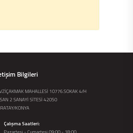
etişim Bilgileri
VZİÇAKMAK MAHALLESİ 10776.SOKAK 4/H
SAN 2 SANAYİ SİTESİ 42050
RATAY/KONYA
Çalışma Saatleri:
Pazartesi - Cumartesi 09:00 - 18:00