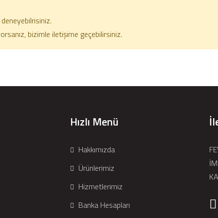
deneyebilrisiniz.
anız, bizimle iletişime geçebilirsiniz.
Hızlı Menü
İl
Hakkımızda
FE
İM
Ürünlerimiz
KA
Hizmetlerimiz
Banka Hesapları