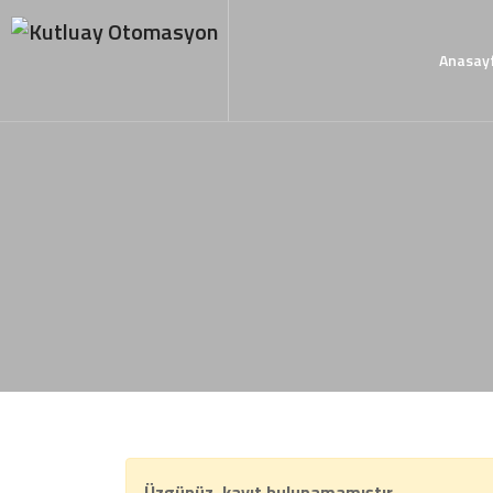
Anasay
Üzgünüz, kayıt bulunamamıştır.