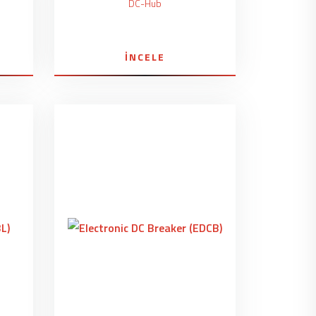
i
DC-Hub
İNCELE