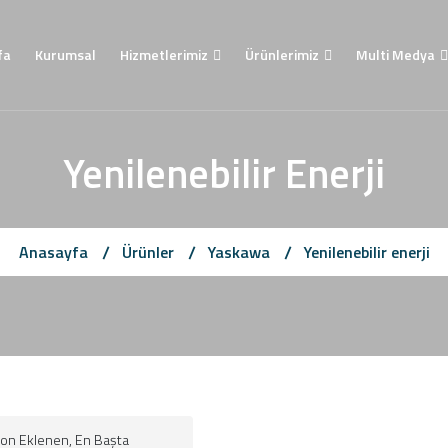
fa
Kurumsal
Hizmetlerimiz
Ürünlerimiz
Multi Medya
Yenilenebilir Enerji
Anasayfa
Ürünler
Yaskawa
Yenilenebilir enerji