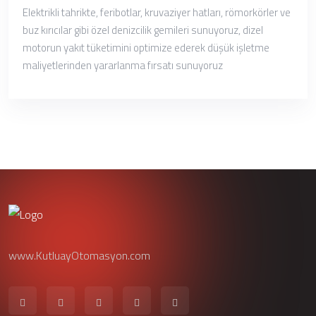
Elektrikli tahrikte, feribotlar, kruvaziyer hatları, römorkörler ve
buz kırıcılar gibi özel denizcilik gemileri sunuyoruz, dizel
motorun yakıt tüketimini optimize ederek düşük işletme
maliyetlerinden yararlanma fırsatı sunuyoruz
www.KutluayOtomasyon.com